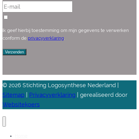
Ik geef hierbij toestemming om mijn gegevens te verwerken
conform de
privacyverklaring
.
Verzenden
© 2026 Stichting Logosynthese Nederland |
Sitemap
|
Privacyverklaring
| gerealiseerd door
Websitekoers
Home