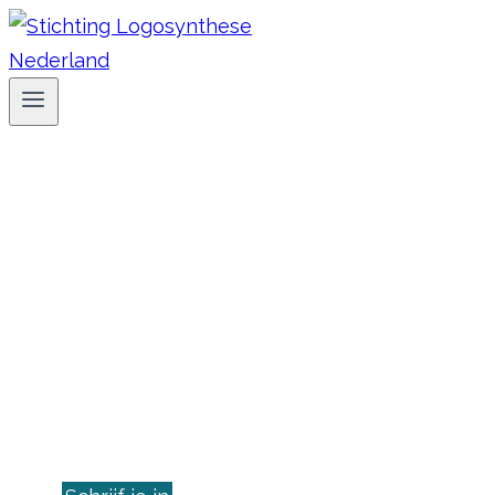
Doorgaan
naar
inhoud
Seminars voor
professionals
Wil jij een doeltreffende aanpak leren
waarmee je
cliënten helpt blokkades los te laten?