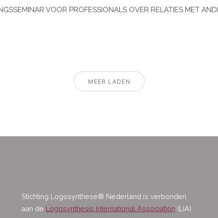
INGSSEMINAR VOOR PROFESSIONALS OVER RELATIES MET AN
MEER LADEN
Stichting Logosynthese® Nederland is verbonden
aan de
Logosynthesis International Association
(LIA),