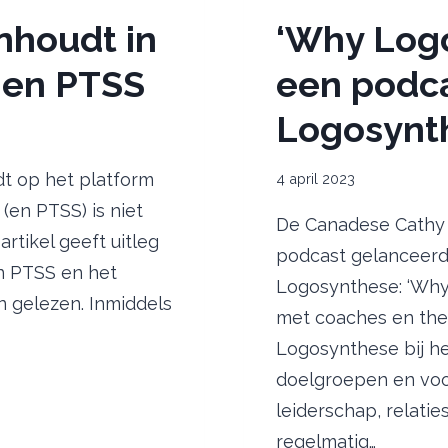
inhoudt in
‘Why Logo
 en PTSS
een podca
Logosynt
t op het platform
4 april 2023
(en PTSS) is niet
De Canadese Cathy 
artikel geeft uitleg
podcast gelanceerd
n PTSS en het
Logosynthese: ‘Why 
n gelezen. Inmiddels
met coaches en the
Logosynthese bij h
doelgroepen en voor
leiderschap, relati
regelmatig…