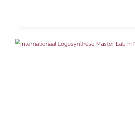
REINHOUDT
IN
MAD
NL
OVER
TRAUMA
EN
PTSS