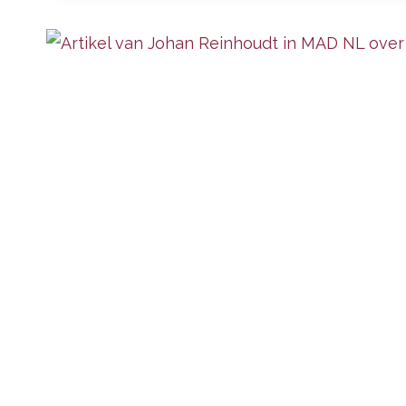
NOVEMBER:
DRIEDAAGSE LOGOSYNTHESE
BASISTRAINING
OP
LOCATIE