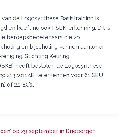
 van de Logosynthese Basistraining is
ngd en heeft nu ook PSBK-erkenning. Dit is
lle beroepsbeoefenaars die zo
scholing en bijscholing kunnen aantonen
eniging. Stichting Keuring
(SKB) heeft besloten de Logosynthese
ing 2132.0112.E, te erkennen voor 61 SBU
) of 2,2 EC’s….
TIE
NING: