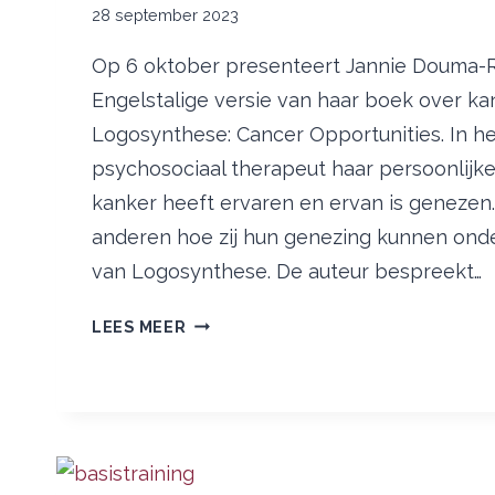
28 september 2023
Op 6 oktober presenteert Jannie Douma-
Engelstalige versie van haar boek over ka
Logosynthese: Cancer Opportunities. In h
psychosociaal therapeut haar persoonlijke 
kanker heeft ervaren en ervan is genezen. 
anderen hoe zij hun genezing kunnen ond
van Logosynthese. De auteur bespreekt…
BOEK
LEES MEER
KANKERKANSEN
VERSCHIJNT
IN
HET
ENGELS