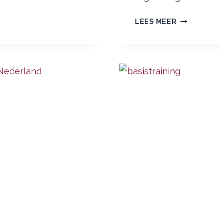
‘WHY
LEES MEER
LOGOSYNT
WORKS’
–
EEN
PODCAST
OVER
LOGOSYNT