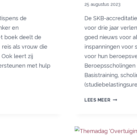
25 augustus 2023
Rispens de
De SKB-accreditatie
nker en
voor drie jaar verle
et boek deelt de
goed nieuws voor a
reis als vrouw die
inspanningen voor 
Ook leert zij
voor hun beroepsver
ersteunen met hulp
Beroepsscholingen 
Basistraining, schol
(studiebelastingsuren
SKB-
LEES MEER
ACCREDITA
BASISTRAI
61
SBU
OF