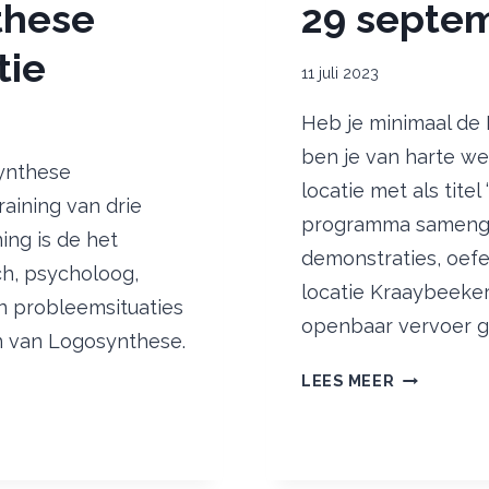
these
29 septem
tie
11 juli 2023
Heb je minimaal de 
ben je van harte we
synthese
locatie met als tite
raining van drie
programma samenges
ing is de het
demonstraties, oefe
ach, psycholoog,
locatie Kraaybeeker
in probleemsituaties
openbaar vervoer g
n van Logosynthese.
THEMADA
LEES MEER
‘OVERTUIG
OP
29
SEPTEMBE