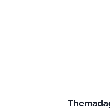
18
UUR
PSBK
Themadag 