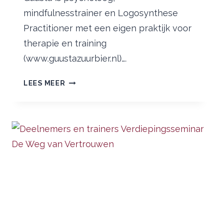
mindfulnesstrainer en Logosynthese
Practitioner met een eigen praktijk voor
therapie en training
(www.guustazuurbier.nl)….
GUUSTA
LEES MEER
ZUURBIER
NIEUWE
VOORZITTER
STICHTING
LOGOSYNTHESE
NEDERLAND