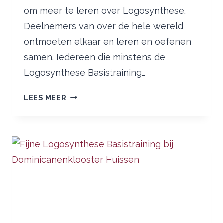
om meer te leren over Logosynthese.
Deelnemers van over de hele wereld
ontmoeten elkaar en leren en oefenen
samen. Iedereen die minstens de
Logosynthese Basistraining…
EARLY
LEES MEER
BIRD
KORTING
LOGOSYNTHESIS
SUMMER
CONFERENCE
NOG
TOT
31
DECEMBER
2023