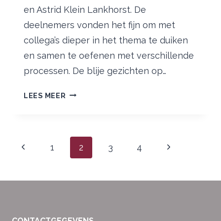
en Astrid Klein Lankhorst. De
deelnemers vonden het fijn om met
collega’s dieper in het thema te duiken
en samen te oefenen met verschillende
processen. De blije gezichten op…
LEERZAME
LEES MEER
THEMADAG
OVERTUIGINGEN
OP
Paginanavigatie
29
Vorige
Volgende
1
2
3
4
SEPTEMBER
pagina
pagina
2023
CONTACTGEGEVENS