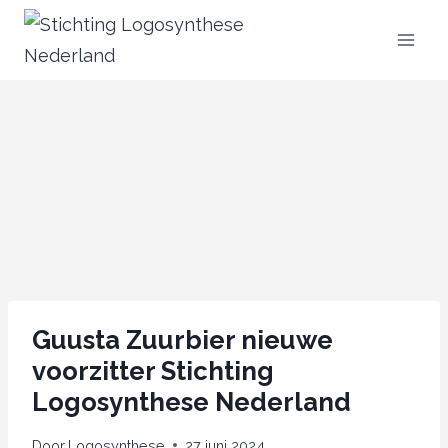
Doorgaan
naar
inhoud
Guusta Zuurbier nieuwe
voorzitter Stichting
Logosynthese Nederland
Door
Logosynthese
27 juni 2024