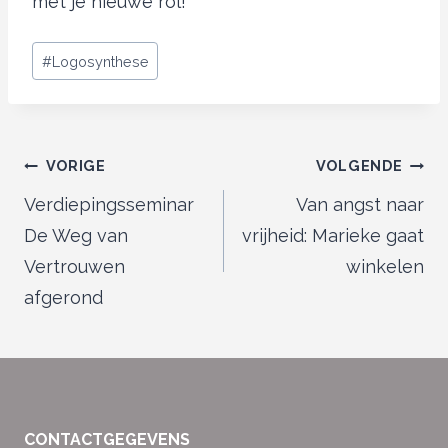
met je nieuwe rol!
Bericht
#
Logosynthese
tags:
Bericht
VORIGE
VOLGENDE
navigatie
Verdiepingsseminar
Van angst naar
De Weg van
vrijheid: Marieke gaat
Vertrouwen
winkelen
afgerond
CONTACTGEGEVENS