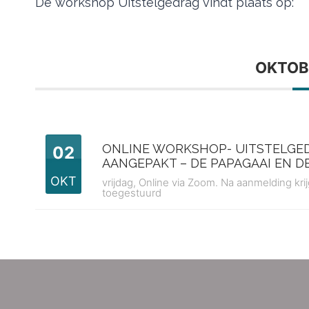
De workshop Uitstelgedrag vindt plaats op:
OKTOB
ONLINE WORKSHOP- UITSTELGE
02
AANGEPAKT – DE PAPAGAAI EN D
OKT
vrijdag,
Online via Zoom. Na aanmelding kri
toegestuurd