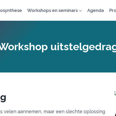
osynthese
Workshops en seminars
Agenda
Pro
Workshop uitstelgedra
ag
ls velen aannemen, maar een slechte oplossing