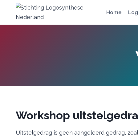
Doorgaan
Home
Log
naar
inhoud
Workshop uitstelgedr
Uitstelgedrag is geen aangeleerd gedrag, zoa