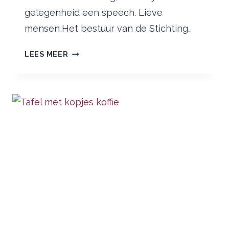
gelegenheid een speech. Lieve
mensen,Het bestuur van de Stichting…
VIERING
LEES MEER
10
JAAR
STICHTING
LOGOSYNTHESE
NEDERLAND
–
SPEECH
VAN
ASTRID
KLEIN
LANKHORST