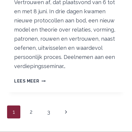
Vertrouwen af, dat plaatsvond van 6 tot
en met 8 juni. In drie dagen kwamen
nieuwe protocollen aan bod, een nieuw
model en theorie over relaties, vorming,
patronen, rouwen en vertrouwen, naast
oefenen, uitwisselen en waardevol
persoonlijk proces. Deelnemen aan een
verdiepingsseminar…
VERDIEPINGSSEMINAR
LEES MEER
DE
WEG
VAN
Paginanavigatie
VERTROUWEN
Volgende
1
2
3
AFGEROND
pagina