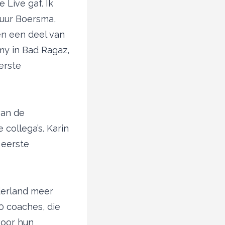
Live gaf. Ik
Ruur Boersma,
en een deel van
y in Bad Ragaz,
erste
van de
 collega’s. Karin
 eerste
ederland meer
 coaches, die
voor hun