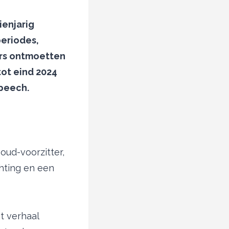
ienjarig
eriodes,
ers ontmoetten
tot eind 2024
speech.
oud-voorzitter,
hting en een
et verhaal