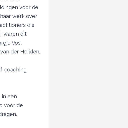
eldingen voor de
e haar werk over
ctitioners die
f waren dit
rgje Vos,
 van der Heijden.
lf-coaching
 in een
zo voor de
dragen.