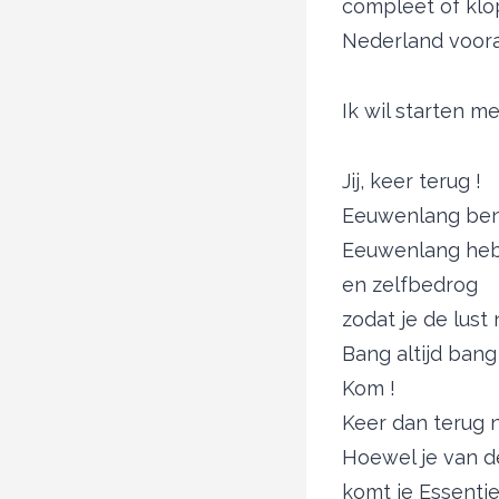
compleet of klo
Nederland vooraf
Ik wil starten 
Jij, keer terug !
Eeuwenlang ben
Eeuwenlang heb 
en zelfbedrog
zodat je de lust
Bang altijd bang
Kom !
Keer dan terug n
Hoewel je van d
komt je Essenti