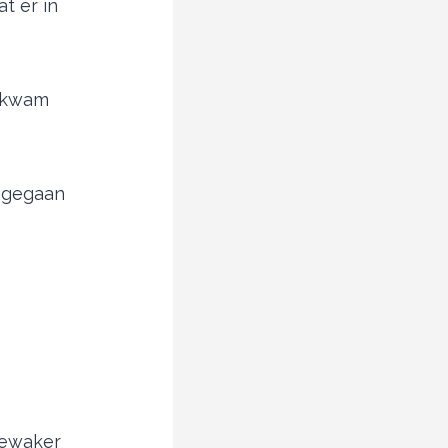
t er in
d kwam
ngegaan
bewaker