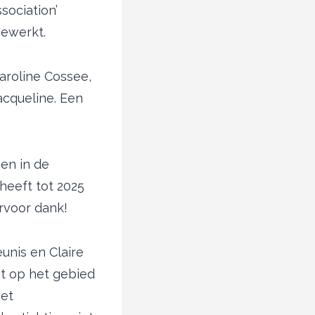
sociation’
gewerkt.
aroline Cossee,
acqueline. Een
en in de
heeft tot 2025
rvoor dank!
unis en Claire
t op het gebied
het