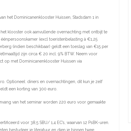
g van het Dominicanenklooster Huissen, Stadsdam 1 in
 het klooster ook aanvullende overnachting met ontbijt te
 éénpersoonskamer (excl toeristenbelasting à €1,25
Herberg (indien beschikbaar) geldt een toeslag van €15 per
t)maaltijd zijn circa € 20 incl. 9% BTW. Neem voor
act op met Dominicanenklooster Huissen via
uro. Optioneel: diners en overnachtingen, dit kun je zelf
 geldt een korting van 300 euro.
aanvang van het seminar worden 220 euro voor gemaakte
ertificeerd voor 38,5 SBU/ 1,4 EC’s, waarvan 12 PsBK-uren.
en bestudeer je literatuur en dien je binnen twee