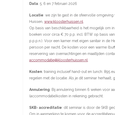
Data
: 5, 6 en 7 februari 2026
Locatie
: we zijn te gast in de sfeervolle omgevin
Huissen,
www.kloosterhuissen.nl
.
Op basis van beschikbaarheid is het mogelijk om in
boeken voor circa € 70 p.p. incl. BTW op basis van
p.p.p.n.). Voor een kamer met eigen sanitair in de 
persoon per nacht. De kosten voor een warme (buffe
reservering van overnachtingen en maaltijden cont
accommodatie@kloosterhuissen.nl
.
Kosten
: training inclusief hand-out en lunch: 895 e
regelen met de locatie. Als je dit seminar herhaalt,
Annulering
: Bij annulering binnen 6 weken voor 
(accommodatie)kosten in rekening gebracht.
SKB- accreditatie
: dit seminar is door de SKB gec
Om in aanmerking te komen voor de accreditatiepunt