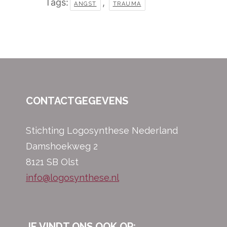
Tags:
,
ANGST
TRAUMA
CONTACTGEGEVENS
Stichting Logosynthese Nederland
Damshoekweg 2
8121 SB Olst
info@logosynthese.nl
JE VINDT ONS OOK OP: