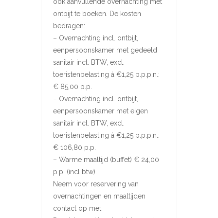
ook aanvullende overnachting met
ontbijt te boeken. De kosten
bedragen:
–
Overnachting incl. ontbijt,
eenpersoonskamer met gedeeld
sanitair incl. BTW, excl.
toeristenbelasting à €1,25 p.p.p.n.:
€ 85,00 p.p.
–
Overnachting incl. ontbijt,
eenpersoonskamer met eigen
sanitair incl. BTW, excl.
toeristenbelasting à €1,25 p.p.p.n.:
€ 106,80 p.p.
–
Warme maaltijd (buffet) € 24,00
p.p. (incl btw).
Neem voor reservering van
overnachtingen en maaltijden
contact op met