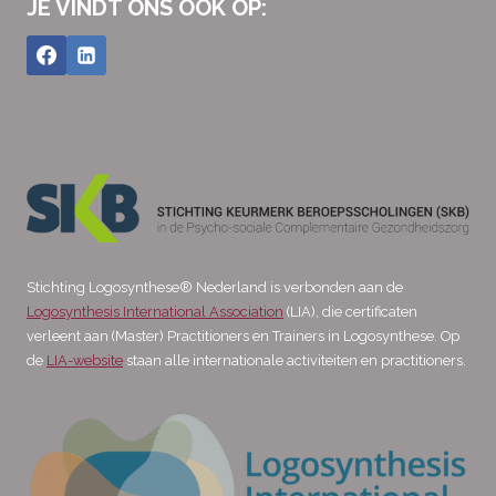
JE VINDT ONS OOK OP:
Stichting Logosynthese® Nederland is verbonden aan de
Logosynthesis International Association
(LIA), die certificaten
verleent aan (Master) Practitioners en Trainers in Logosynthese. Op
de
LIA-website
staan alle internationale activiteiten en practitioners.