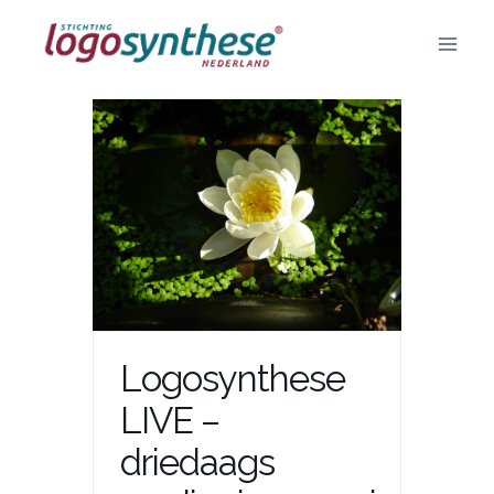
Doorgaan
naar
inhoud
Logosynthese
LIVE –
driedaags