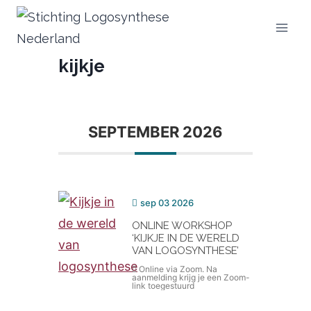
Doorgaan
naar
inhoud
kijkje
SEPTEMBER 2026
sep 03 2026
ONLINE WORKSHOP
‘KIJKJE IN DE WERELD
VAN LOGOSYNTHESE’
Online via Zoom. Na
aanmelding krijg je een Zoom-
link toegestuurd