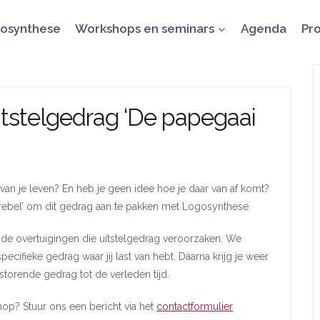
osynthese
Workshops en seminars
Agenda
Pro
itstelgedrag ‘De papegaai
 van je leven? En heb je geen idee hoe je daar van af komt?
rebel’ om dit gedrag aan te pakken met Logosynthese.
e overtuigingen die uitstelgedrag veroorzaken. We
ecifieke gedrag waar jij last van hebt. Daarna krijg je weer
storende gedrag tot de verleden tijd.
op? Stuur ons een bericht via het
contactformulier