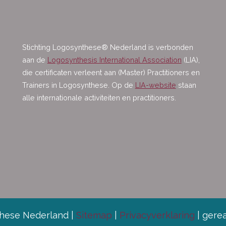
Stichting Logosynthese® Nederland is verbonden
aan de
Logosynthesis International Association
(LIA),
die certificaten verleent aan (Master) Practitioners en
Trainers in Logosynthese. Op de
LIA-website
staan
alle internationale activiteiten en practitioners.
these Nederland |
Sitemap
|
Privacyverklaring
| gere